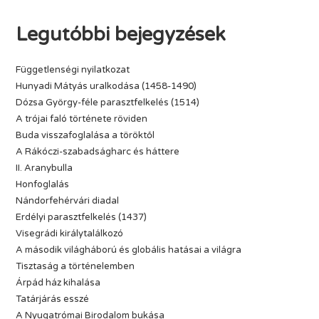
Legutóbbi bejegyzések
Függetlenségi nyilatkozat
Hunyadi Mátyás uralkodása (1458-1490)
Dózsa György-féle parasztfelkelés (1514)
A trójai faló története röviden
Buda visszafoglalása a töröktől
A Rákóczi-szabadságharc és háttere
II. Aranybulla
Honfoglalás
Nándorfehérvári diadal
Erdélyi parasztfelkelés (1437)
Visegrádi királytalálkozó
A második világháború és globális hatásai a világra
Tisztaság a történelemben
Árpád ház kihalása
Tatárjárás esszé
A Nyugatrómai Birodalom bukása