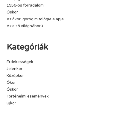
1956-os forradalom
Őskor
Az ókori görög mitológia alapjai
Az első világháború
Kategóriák
Érdekességek
Jelenkor
Középkor
Ókor
Őskor
Történelmi események
Újkor