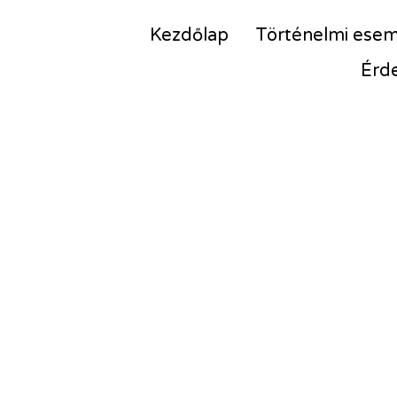
Kezdőlap
Történelmi ese
Érd