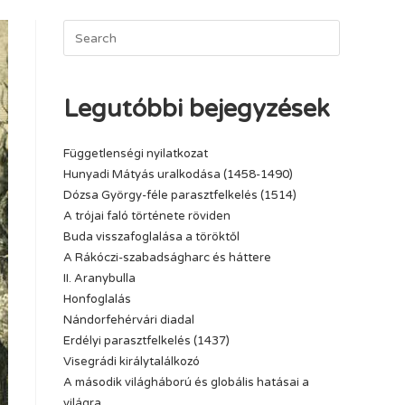
Legutóbbi bejegyzések
Függetlenségi nyilatkozat
Hunyadi Mátyás uralkodása (1458-1490)
Dózsa György-féle parasztfelkelés (1514)
A trójai faló története röviden
Buda visszafoglalása a töröktől
A Rákóczi-szabadságharc és háttere
II. Aranybulla
Honfoglalás
Nándorfehérvári diadal
Erdélyi parasztfelkelés (1437)
Visegrádi királytalálkozó
A második világháború és globális hatásai a
világra