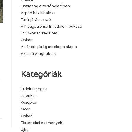
Tisztaság a történelemben
Árpád ház kihalása
Tatárjárás esszé
A Nyugatrómai Birodalom bukása
1956-os forradalom
Őskor
Az ókori görög mitológia alapjai
Az első világháború
Kategóriák
s
Érdekességek
Jelenkor
Középkor
Ókor
Őskor
Történelmi események
Újkor