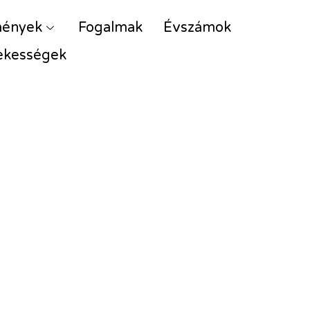
mények
Fogalmak
Évszámok
ekességek