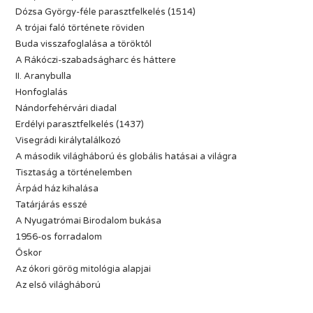
Dózsa György-féle parasztfelkelés (1514)
A trójai faló története röviden
Buda visszafoglalása a töröktől
A Rákóczi-szabadságharc és háttere
II. Aranybulla
Honfoglalás
Nándorfehérvári diadal
Erdélyi parasztfelkelés (1437)
Visegrádi királytalálkozó
A második világháború és globális hatásai a világra
Tisztaság a történelemben
Árpád ház kihalása
Tatárjárás esszé
A Nyugatrómai Birodalom bukása
1956-os forradalom
Őskor
Az ókori görög mitológia alapjai
Az első világháború