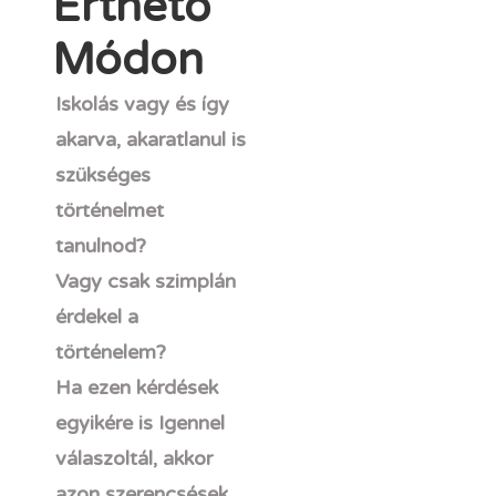
Érthető
Módon
Iskolás vagy és így
akarva, akaratlanul is
szükséges
történelmet
tanulnod?
Vagy csak szimplán
érdekel a
történelem?
Ha ezen kérdések
egyikére is Igennel
válaszoltál, akkor
azon szerencsések