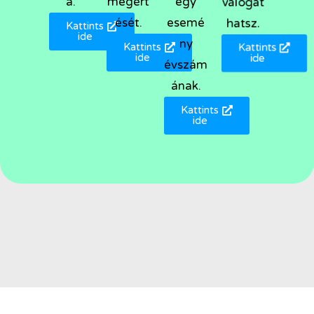
a.
megért
egy
válogat
ését.
esemé
hatsz.
Kattints
ide
ny
Kattints
Kattints
ide
ide
évszám
ának.
Kattints
ide