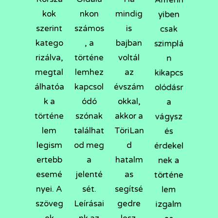
kok
nkon
mindig
yiben
szerint
számos
is
csak
katego
, a
bajban
szimplá
rizálva,
történe
voltál
n
megtal
lemhez
az
kikapcs
álhatóa
kapcsol
évszám
olódásr
k a
ódó
okkal,
a
történe
szónak
akkor a
vágysz
lem
találhat
TöriLan
és
legism
od meg
d
érdekel
ertebb
a
hatalm
nek a
esemé
jelenté
as
történe
nyei. A
sét.
segítsé
lem
szöveg
Leírásai
gedre
izgalm