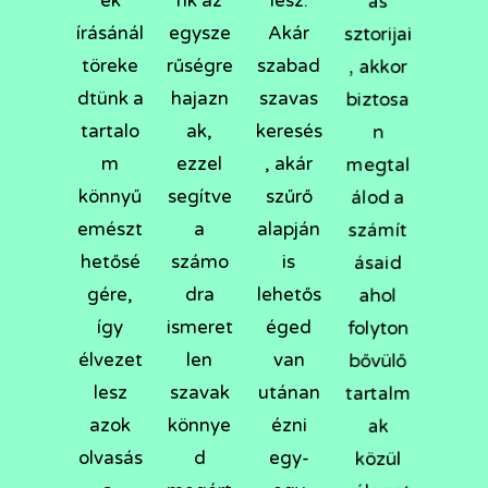
ek
nk az
lesz.
as
írásánál
egysze
Akár
sztorijai
töreke
rűségre
szabad
, akkor
dtünk a
hajazn
szavas
biztosa
tartalo
ak,
keresés
n
m
ezzel
, akár
megtal
könnyű
segítve
szűrő
álod a
emészt
a
alapján
számít
hetősé
számo
is
ásaid
gére,
dra
lehetős
ahol
így
ismeret
éged
folyton
élvezet
len
van
bővülő
lesz
szavak
utánan
tartalm
azok
könnye
ézni
ak
olvasás
d
egy-
közül