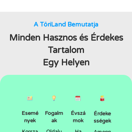
A TöriLand Bemutatja
Minden Hasznos és Érdekes
Tartalom
Egy Helyen
Esemé
Fogalm
Évszá
Érdeke
nyek
ak
mok
sségek
Korsza
Oldalu
Ha
Amenn