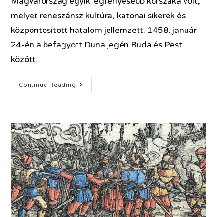
Magyarország egyik legfényesebb korszaka volt,
melyet reneszánsz kultúra, katonai sikerek és
központosított hatalom jellemzett. 1458. január
24-én a befagyott Duna jegén Buda és Pest
között…
Continue Reading