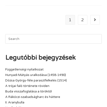
1
2
Legutóbbi bejegyzések
Függetlenségi nyilatkozat
Hunyadi Mátyás uralkodása (1458-1490)
Dózsa György-féle parasztfelkelés (1514)
A trójai faló története röviden
Buda visszafoglalása a töröktől
A Rákóczi-szabadságharc és háttere
II. Aranybulla