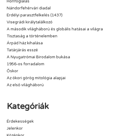
Honfoglalás
Nándorfehérvári diadal
Erdélyi parasztfelkelés (1437)
Visegrádi királytalálkozó
A második világháború és globális hatásai a világra
Tisztaság a történelemben
Árpád ház kihalása
Tatárjárás esszé
A Nyugatrómai Birodalom bukása
1956-os forradalom
Őskor
Az ókori görög mitológia alapjai
Az első világháború
Kategóriák
Érdekességek
Jelenkor
Középkor