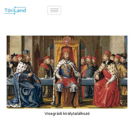
Visegrádi királytalálkozó