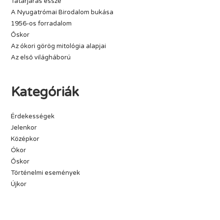
Tatárjárás esszé
A Nyugatrómai Birodalom bukása
1956-os forradalom
Őskor
Az ókori görög mitológia alapjai
Az első világháború
Kategóriák
Érdekességek
Jelenkor
Középkor
Ókor
Őskor
Történelmi események
Újkor