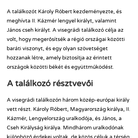
A találkozót Károly Róbert kezdeményezte, és
meghívta II. Kázmér lengyel királyt, valamint
János cseh királyt. A visegrádi találkozó célja az
volt, hogy megerősítsék a régió országai közötti
baráti viszonyt, és egy olyan szövetséget
hozzanak létre, amely biztosítja az érintett
országok közötti békét és együttműködést.
A találkozó résztvevői
A visegrádi találkozón három közép-európai király
vett részt. Károly Róbert, Magyarország királya, II.
Kázmér, Lengyelország uralkodója, és János, a
Cseh Királyság királya. Mindhárom uralkodónak
különböző érdekei voltak, de közös céljuk a térség