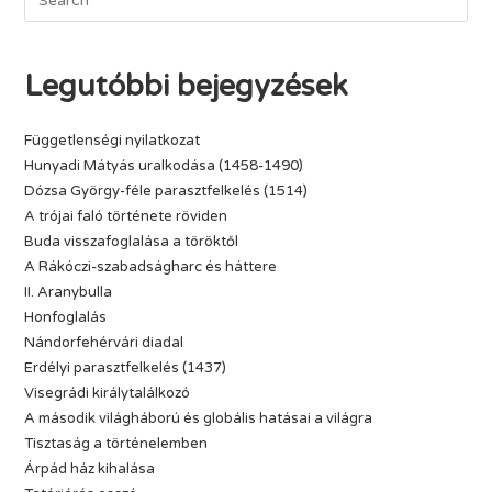
Legutóbbi bejegyzések
Függetlenségi nyilatkozat
Hunyadi Mátyás uralkodása (1458-1490)
Dózsa György-féle parasztfelkelés (1514)
A trójai faló története röviden
Buda visszafoglalása a töröktől
A Rákóczi-szabadságharc és háttere
II. Aranybulla
Honfoglalás
Nándorfehérvári diadal
Erdélyi parasztfelkelés (1437)
Visegrádi királytalálkozó
A második világháború és globális hatásai a világra
Tisztaság a történelemben
Árpád ház kihalása