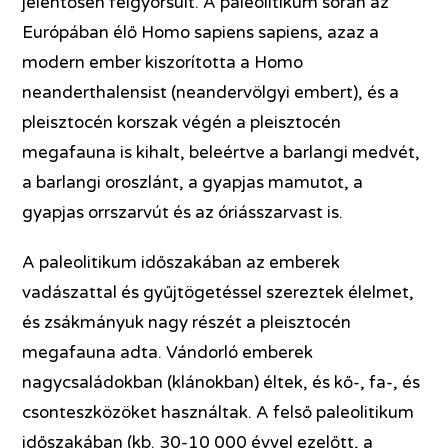
jelentősen felgyorsult. A paleolitikum során az
Európában élő Homo sapiens sapiens, azaz a
modern ember kiszorította a Homo
neanderthalensist (neandervölgyi embert), és a
pleisztocén korszak végén a pleisztocén
megafauna is kihalt, beleértve a barlangi medvét,
a barlangi oroszlánt, a gyapjas mamutot, a
gyapjas orrszarvút és az óriásszarvast is.
A paleolitikum időszakában az emberek
vadászattal és gyűjtögetéssel szereztek élelmet,
és zsákmányuk nagy részét a pleisztocén
megafauna adta. Vándorló emberek
nagycsaládokban (klánokban) éltek, és kő-, fa-, és
csonteszközöket használtak. A felső paleolitikum
időszakában (kb. 30-10 000 évvel ezelőtt, a