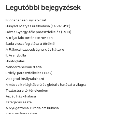
Legutóbbi bejegyzések
Függetlenségi nyilatkozat
Hunyadi Mátyás uralkodása (1458-1490)
Dózsa György-féle parasztfelkelés (1514)
A trójai faló története röviden
Buda visszafoglalása a töröktől
A Rákóczi-szabadságharc és háttere
II. Aranybulla
Honfoglalás
Nándorfehérvári diadal
Erdélyi parasztfelkelés (1437)
Visegrádi királytalálkozó
A második világháború és globális hatásai a világra
Tisztaság a történelemben
Árpád ház kihalása
Tatárjárás esszé
A Nyugatrómai Birodalom bukása