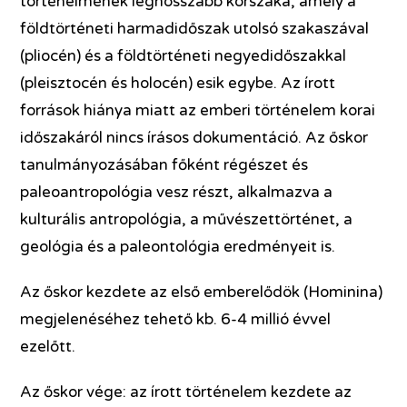
történelmének leghosszabb korszaka, amely a
földtörténeti harmadidőszak utolsó szakaszával
(pliocén) és a földtörténeti negyedidőszakkal
(pleisztocén és holocén) esik egybe. Az írott
források hiánya miatt az emberi történelem korai
időszakáról nincs írásos dokumentáció. Az őskor
tanulmányozásában főként régészet és
paleoantropológia vesz részt, alkalmazva a
kulturális antropológia, a művészettörténet, a
geológia és a paleontológia eredményeit is.
Az őskor kezdete az első emberelődök (Hominina)
megjelenéséhez tehető kb. 6-4 millió évvel
ezelőtt.
Az őskor vége: az írott történelem kezdete az