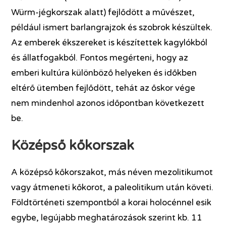
Würm-jégkorszak alatt) fejlődött a művészet,
például ismert barlangrajzok és szobrok készültek.
Az emberek ékszereket is készítettek kagylókból
és állatfogakból. Fontos megérteni, hogy az
emberi kultúra különböző helyeken és időkben
eltérő ütemben fejlődött, tehát az őskor vége
nem mindenhol azonos időpontban következett
be.
Középső kőkorszak
A középső kőkorszakot, más néven mezolitikumot
vagy átmeneti kőkorot, a paleolitikum után követi.
Földtörténeti szempontból a korai holocénnel esik
egybe, legújabb meghatározások szerint kb. 11