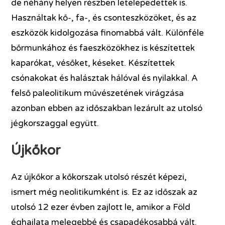
de néhány helyen részben letelepedettek is.
Használtak kő-, fa-, és csonteszközöket, és az
eszközök kidolgozása finomabbá vált. Különféle
bőrmunkához és faeszközökhez is készítettek
kaparókat, vésőket, késeket. Készítettek
csónakokat és halásztak hálóval és nyilakkal. A
felső paleolitikum művészetének virágzása
azonban ebben az időszakban lezárult az utolsó
jégkorszaggal együtt.
Újkőkor
Az újkőkor a kőkorszak utolsó részét képezi,
ismert még neolitikumként is. Ez az időszak az
utolsó 12 ezer évben zajlott le, amikor a Föld
éghajlata melegebbé és csapadékosabbá vált.