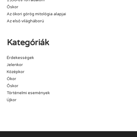
1956-os forradalom
Őskor
Az ókori görög mitológia alapjai
Az első világháború
Kategóriák
Érdekességek
Jelenkor
Középkor
Ókor
Őskor
Történelmi események
Újkor