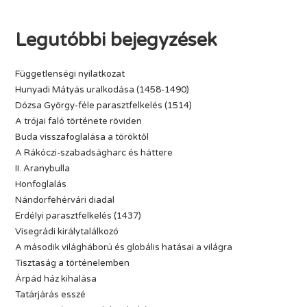
Legutóbbi bejegyzések
Függetlenségi nyilatkozat
Hunyadi Mátyás uralkodása (1458-1490)
Dózsa György-féle parasztfelkelés (1514)
A trójai faló története röviden
Buda visszafoglalása a töröktől
A Rákóczi-szabadságharc és háttere
II. Aranybulla
Honfoglalás
Nándorfehérvári diadal
Erdélyi parasztfelkelés (1437)
Visegrádi királytalálkozó
A második világháború és globális hatásai a világra
Tisztaság a történelemben
Árpád ház kihalása
Tatárjárás esszé