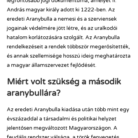
legfontosabb jogi dokumentuma, amelyet II.
András magyar király adott ki 1222-ben. Az
eredeti Aranybulla a nemesi és a szerviensek
jogainak védelmére jött létre, és az uralkodói
hatalom korlátozására szolgált. Az Aranybulla
rendelkezéseit a rendek többször megerősítették,
és annak szellemisége hosszú ideig meghatározta
a magyar államszervezet fejlődését.
Miért volt szükség a második
aranybullára?
Az eredeti Aranybulla kiadása után több mint egy
évszázaddal a társadalmi és politikai helyzet
jelentősen megváltozott Magyarországon. A
feudális rendszer válsága, a török fenyegetés,