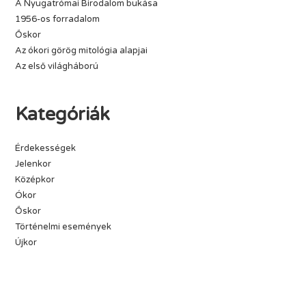
A Nyugatrómai Birodalom bukása
1956-os forradalom
Őskor
Az ókori görög mitológia alapjai
Az első világháború
Kategóriák
Érdekességek
Jelenkor
Középkor
Ókor
Őskor
Történelmi események
Újkor