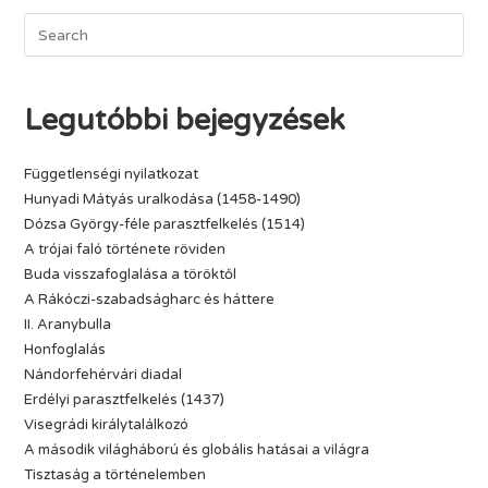
Legutóbbi bejegyzések
Függetlenségi nyilatkozat
Hunyadi Mátyás uralkodása (1458-1490)
Dózsa György-féle parasztfelkelés (1514)
A trójai faló története röviden
Buda visszafoglalása a töröktől
A Rákóczi-szabadságharc és háttere
II. Aranybulla
Honfoglalás
Nándorfehérvári diadal
Erdélyi parasztfelkelés (1437)
Visegrádi királytalálkozó
A második világháború és globális hatásai a világra
Tisztaság a történelemben