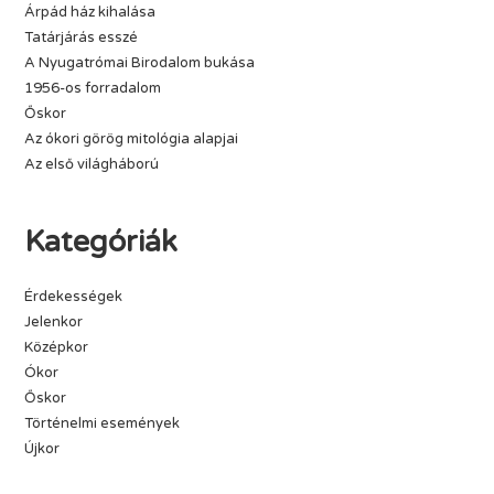
Árpád ház kihalása
Tatárjárás esszé
A Nyugatrómai Birodalom bukása
1956-os forradalom
Őskor
Az ókori görög mitológia alapjai
Az első világháború
Kategóriák
Érdekességek
Jelenkor
Középkor
Ókor
Őskor
Történelmi események
Újkor