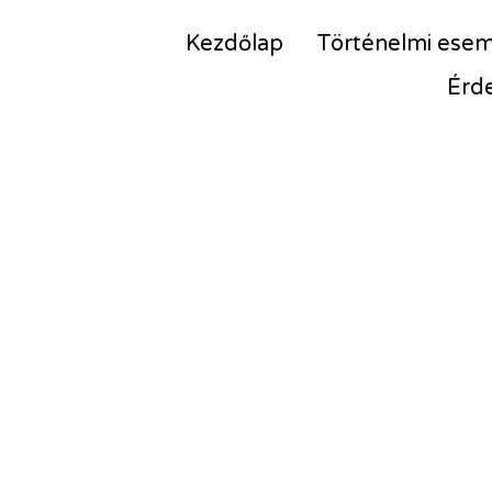
Kezdőlap
Történelmi ese
Érd