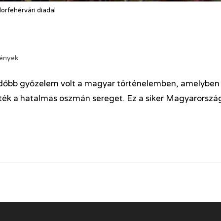
orfehérvári diadal
ények
kedőbb győzelem volt a magyar történelemben, amelyben
ték a hatalmas oszmán sereget. Ez a siker Magyarorszá