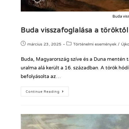
Buda viss
Buda visszafoglalása a töröktől
március 23, 2025
Történelmi események
/
Újko
Buda, Magyarország szíve és a Duna mentén tal
uralma alá került a 16. században. A török hó
befolyásolta az…
Continue Reading