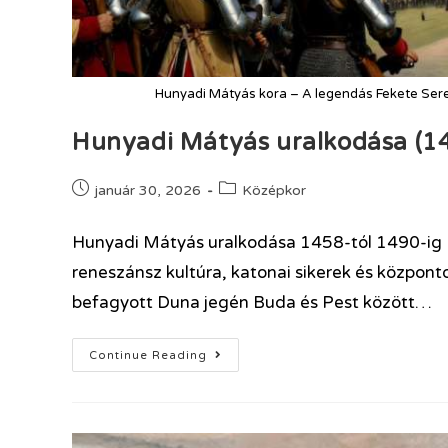
Hunyadi Mátyás kora – A legendás Fekete Ser
Hunyadi Mátyás uralkodása (1
január 30, 2026
Középkor
Hunyadi Mátyás uralkodása 1458-tól 1490-ig 
reneszánsz kultúra, katonai sikerek és központ
befagyott Duna jegén Buda és Pest között…
Continue Reading