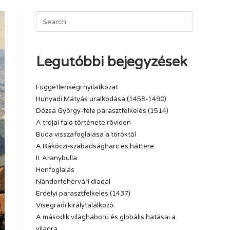
Legutóbbi bejegyzések
Függetlenségi nyilatkozat
Hunyadi Mátyás uralkodása (1458-1490)
Dózsa György-féle parasztfelkelés (1514)
A trójai faló története röviden
Buda visszafoglalása a töröktől
A Rákóczi-szabadságharc és háttere
II. Aranybulla
Honfoglalás
Nándorfehérvári diadal
Erdélyi parasztfelkelés (1437)
Visegrádi királytalálkozó
A második világháború és globális hatásai a
világra