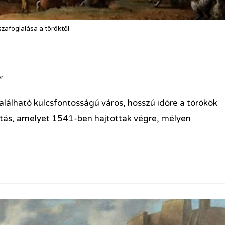
zafoglalása a töröktől
r
álható kulcsfontosságú város, hosszú időre a törökök
dítás, amelyet 1541-ben hajtottak végre, mélyen