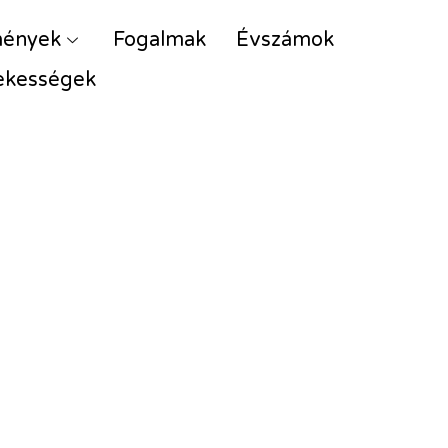
mények
Fogalmak
Évszámok
ekességek