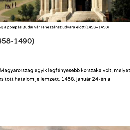
eg a pompás Budai Vár reneszánsz udvara előtt (1458–1490)
458-1490)
Magyarország egyik legfényesebb korszaka volt, melye
osított hatalom jellemzett. 1458. január 24-én a