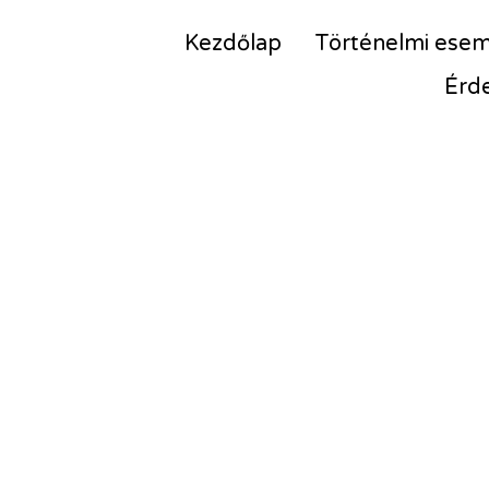
Kezdőlap
Történelmi ese
Érd