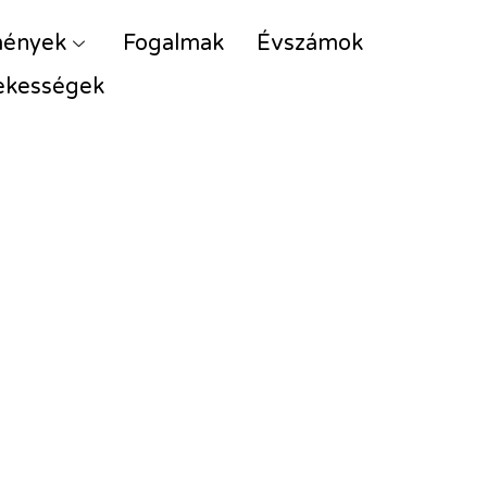
mények
Fogalmak
Évszámok
ekességek