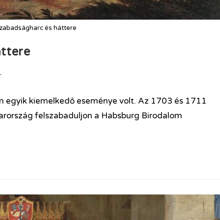
zabadságharc és háttere
ttere
r
m egyik kiemelkedő eseménye volt. Az 1703 és 1711
gyarország felszabaduljon a Habsburg Birodalom