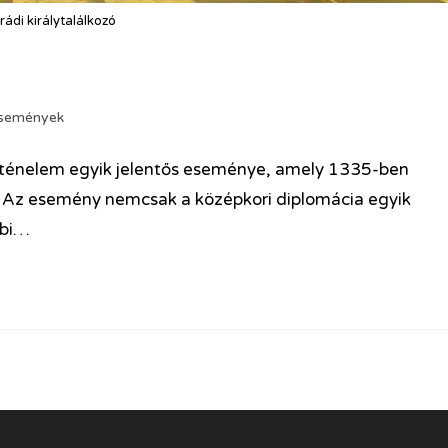
rádi királytalálkozó
események
történelem egyik jelentős eseménye, amely 1335-ben
n. Az esemény nemcsak a középkori diplomácia egyik
bbi…