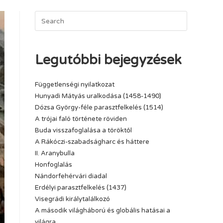
Legutóbbi bejegyzések
Függetlenségi nyilatkozat
Hunyadi Mátyás uralkodása (1458-1490)
Dózsa György-féle parasztfelkelés (1514)
A trójai faló története röviden
Buda visszafoglalása a töröktől
A Rákóczi-szabadságharc és háttere
II. Aranybulla
Honfoglalás
Nándorfehérvári diadal
Erdélyi parasztfelkelés (1437)
Visegrádi királytalálkozó
A második világháború és globális hatásai a
világra