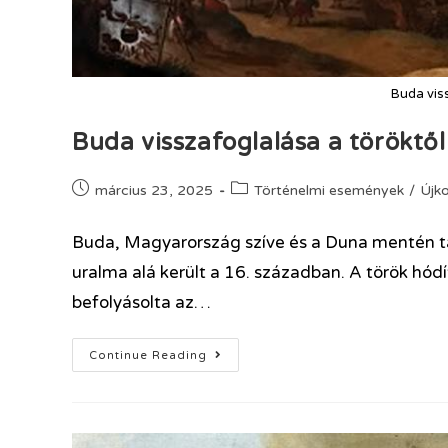
Buda viss
Buda visszafoglalása a töröktől
március 23, 2025
Történelmi események
/
Újko
Buda, Magyarország szíve és a Duna mentén tal
uralma alá került a 16. században. A török hó
befolyásolta az…
Continue Reading