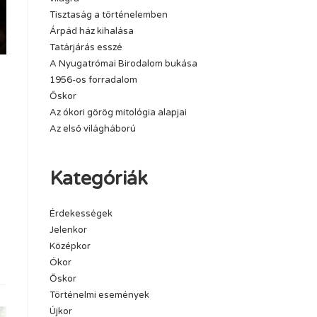
Tisztaság a történelemben
Árpád ház kihalása
Tatárjárás esszé
A Nyugatrómai Birodalom bukása
1956-os forradalom
Őskor
Az ókori görög mitológia alapjai
Az első világháború
Kategóriák
Érdekességek
Jelenkor
Középkor
Ókor
Őskor
Történelmi események
Újkor