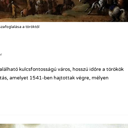
zafoglalása a töröktől
r
álható kulcsfontosságú város, hosszú időre a törökök
dítás, amelyet 1541-ben hajtottak végre, mélyen