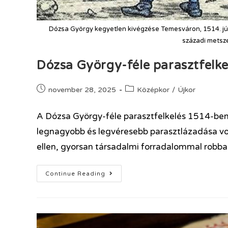
Dózsa György kegyetlen kivégzése Temesváron, 1514. júli
századi metsze
Dózsa György-féle parasztfelke
november 28, 2025
Középkor
/
Újkor
A Dózsa György-féle parasztfelkelés 1514-ben
legnagyobb és legvéresebb parasztlázadása vol
ellen, gyorsan társadalmi forradalommal robb
Continue Reading