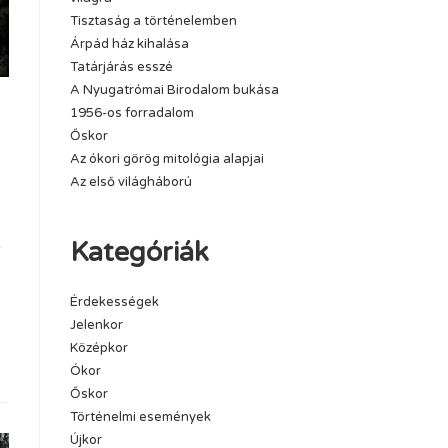
Tisztaság a történelemben
Árpád ház kihalása
Tatárjárás esszé
A Nyugatrómai Birodalom bukása
1956-os forradalom
Őskor
Az ókori görög mitológia alapjai
Az első világháború
t
Kategóriák
Érdekességek
Jelenkor
Középkor
Ókor
Őskor
Történelmi események
Újkor