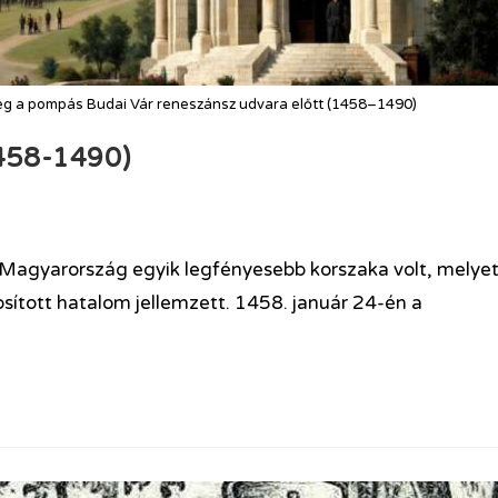
eg a pompás Budai Vár reneszánsz udvara előtt (1458–1490)
458-1490)
Magyarország egyik legfényesebb korszaka volt, melye
osított hatalom jellemzett. 1458. január 24-én a