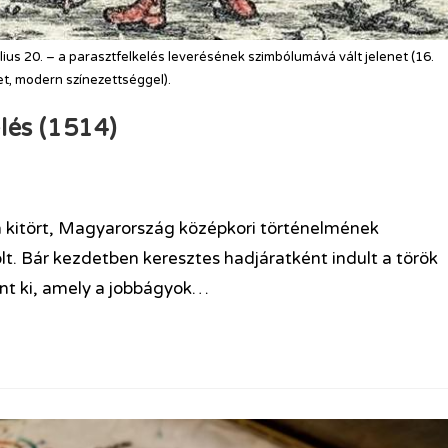
us 20. – a parasztfelkelés leverésének szimbólumává vált jelenet (16.
t, modern színezettséggel).
lés (1514)
 kitört, Magyarország középkori történelmének
t. Bár kezdetben keresztes hadjáratként indult a török
ant ki, amely a jobbágyok…