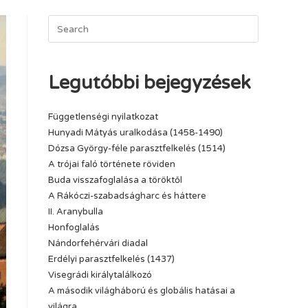
Legutóbbi bejegyzések
Függetlenségi nyilatkozat
Hunyadi Mátyás uralkodása (1458-1490)
Dózsa György-féle parasztfelkelés (1514)
A trójai faló története röviden
Buda visszafoglalása a töröktől
A Rákóczi-szabadságharc és háttere
II. Aranybulla
Honfoglalás
Nándorfehérvári diadal
Erdélyi parasztfelkelés (1437)
Visegrádi királytalálkozó
A második világháború és globális hatásai a
világra