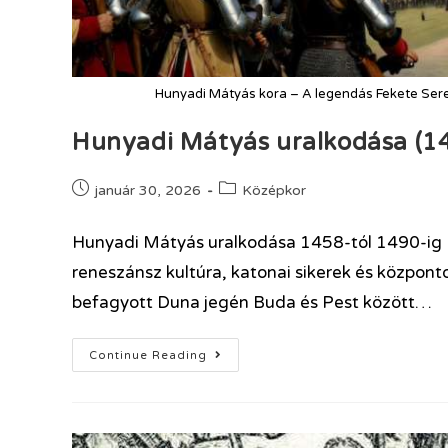
Hunyadi Mátyás kora – A legendás Fekete Ser
Hunyadi Mátyás uralkodása (1
január 30, 2026
Középkor
Hunyadi Mátyás uralkodása 1458-tól 1490-ig 
reneszánsz kultúra, katonai sikerek és központ
befagyott Duna jegén Buda és Pest között…
Continue Reading