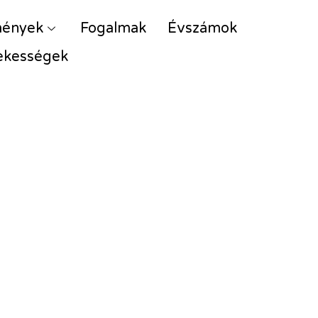
mények
Fogalmak
Évszámok
ekességek