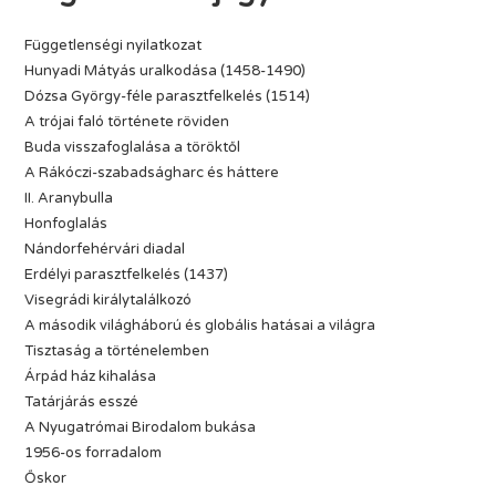
Függetlenségi nyilatkozat
Hunyadi Mátyás uralkodása (1458-1490)
Dózsa György-féle parasztfelkelés (1514)
A trójai faló története röviden
Buda visszafoglalása a töröktől
A Rákóczi-szabadságharc és háttere
II. Aranybulla
Honfoglalás
Nándorfehérvári diadal
Erdélyi parasztfelkelés (1437)
Visegrádi királytalálkozó
A második világháború és globális hatásai a világra
Tisztaság a történelemben
Árpád ház kihalása
Tatárjárás esszé
A Nyugatrómai Birodalom bukása
1956-os forradalom
Őskor