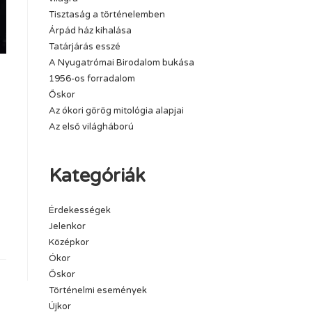
Tisztaság a történelemben
Árpád ház kihalása
Tatárjárás esszé
A Nyugatrómai Birodalom bukása
1956-os forradalom
Őskor
Az ókori görög mitológia alapjai
Az első világháború
Kategóriák
Érdekességek
Jelenkor
Középkor
Ókor
Őskor
Történelmi események
Újkor