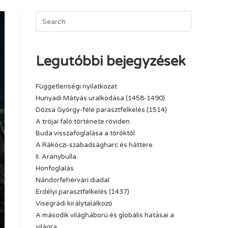
Legutóbbi bejegyzések
Függetlenségi nyilatkozat
Hunyadi Mátyás uralkodása (1458-1490)
Dózsa György-féle parasztfelkelés (1514)
A trójai faló története röviden
Buda visszafoglalása a töröktől
A Rákóczi-szabadságharc és háttere
II. Aranybulla
Honfoglalás
Nándorfehérvári diadal
Erdélyi parasztfelkelés (1437)
Visegrádi királytalálkozó
A második világháború és globális hatásai a
világra