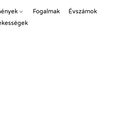
mények
Fogalmak
Évszámok
ekességek