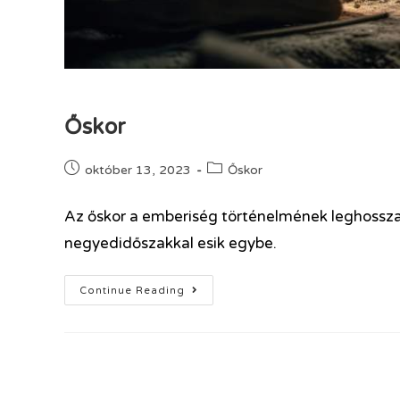
Őskor
október 13, 2023
Őskor
Az őskor a emberiség történelmének leghosszab
negyedidőszakkal esik egybe.
Continue Reading